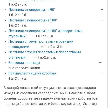
1.а.-2.в.-3.а.
Лестница с поворотом на 90°
—
1.б.-2.а.-3.б.
Лестница с поворотом на 180°
—
1.б.-2.б.-3.б.
Лестница с поворотом на 180° и поворотными
ступенями
— 1.б.-2.б.-3.в.
Лестница с тремя пролетами и ровными
площадками
— 1.в.-2.а.-3.б.
Лестница с тремя пролетами и поворотными
ступенями
— 1.в.-2.а.-3.в.
Винтовая лестница
—
вне классификации
Прямая лестница на косоурах
—
1.а.-2.в.-3.а.
В каждой конкретной ситуации высота этажа уже задана.
Исходя из собственных предпочтений Вы можете выбрать
уровень удобства: или выдержаны критерии удобства, или
лестница более пологая, или более крутая и т. д.. Имея эту