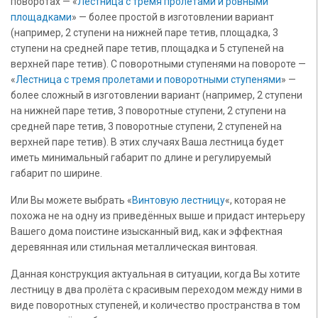
поворотах — «
Лестница с тремя пролетами и ровными
площадками
» — более простой в изготовлении вариант
(например, 2 ступени на нижней паре тетив, площадка, 3
ступени на средней паре тетив, площадка и 5 ступеней на
верхней паре тетив). С поворотными ступенями на повороте —
«
Лестница с тремя пролетами и поворотными ступенями
» —
более сложный в изготовлении вариант (например, 2 ступени
на нижней паре тетив, 3 поворотные ступени, 2 ступени на
средней паре тетив, 3 поворотные ступени, 2 ступеней на
верхней паре тетив). В этих случаях Ваша лестница будет
иметь минимальный габарит по длине и регулируемый
габарит по ширине.
Или Вы можете выбрать «
Винтовую лестницу
«, которая не
похожа не на одну из приведённых выше и придаст интерьеру
Вашего дома поистине изысканный вид, как и эффектная
деревянная или стильная металлическая винтовая.
Данная конструкция актуальная в ситуации, когда Вы хотите
лестницу в два пролёта с красивым переходом между ними в
виде поворотных ступеней, и количество пространства в том