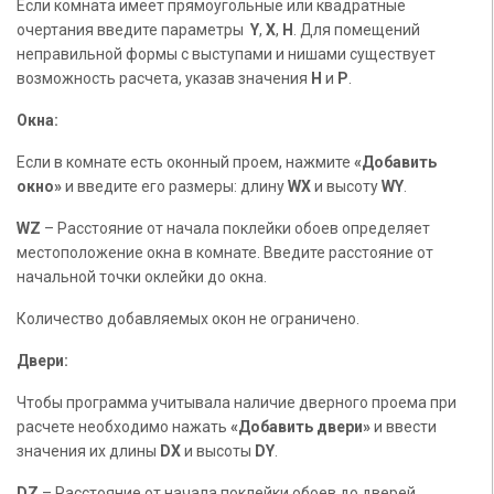
Если комната имеет прямоугольные или квадратные
очертания введите параметры
Y
,
X
,
H
. Для помещений
неправильной формы с выступами и нишами существует
возможность расчета, указав значения
H
и
P
.
Окна:
Если в комнате есть оконный проем, нажмите
«Добавить
окно»
и введите его размеры: длину
WX
и высоту
WY
.
WZ
– Расстояние от начала поклейки обоев определяет
местоположение окна в комнате. Введите расстояние от
начальной точки оклейки до окна.
Количество добавляемых окон не ограничено.
Двери:
Чтобы программа учитывала наличие дверного проема при
расчете необходимо нажать
«Добавить двери»
и ввести
значения их длины
DX
и высоты
DY
.
DZ
– Расстояние от начала поклейки обоев до дверей.